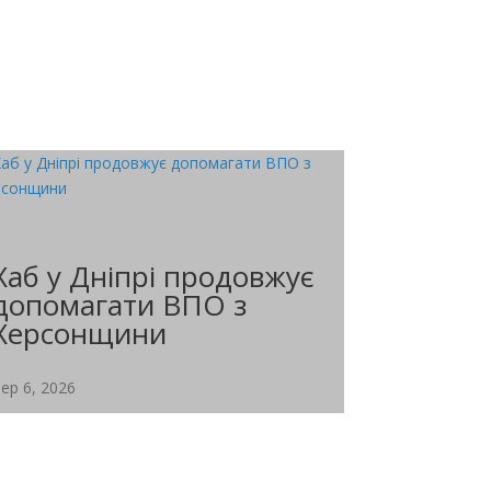
Хаб у Дніпрі продовжує
допомагати ВПО з
Херсонщини
ер 6, 2026
Координаційний центр «Вільні разом» у
Дніпрі продовжує системну підтримку