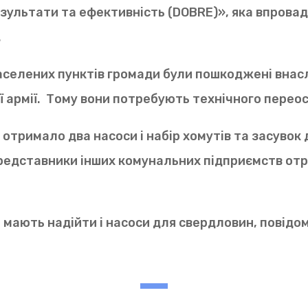
зультати та ефективність (DOBRE)», яка впрова
.
аселених пунктів громади були пошкоджені внас
ої армії. Тому вони потребують технічного пере
отримало два насоси і набір хомутів та засувок
представники інших комунальних підприємств от
мають надійти і насоси для свердловин, повідо