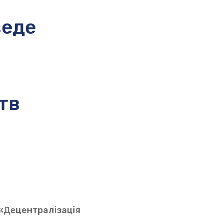
веде
тв
 «Децентралізація