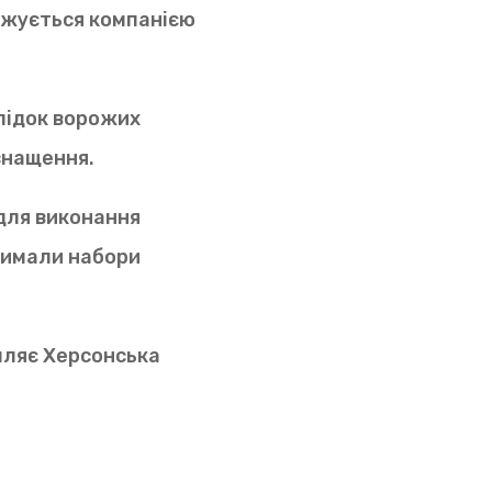
джується компанією
лідок ворожих
оснащення.
 для виконання
римали набори
мляє Херсонська