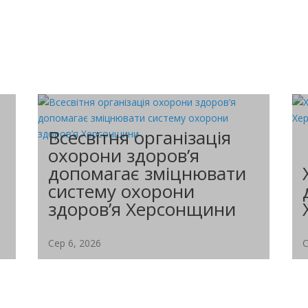
Всесвітня організація
охорони здоров’я
допомагає зміцнювати
систему охорони
здоров’я Херсонщини
Сер 6, 2026
С
Департамент здоров'я Херсонської ОДА
провів онлайн-нараду за участю...