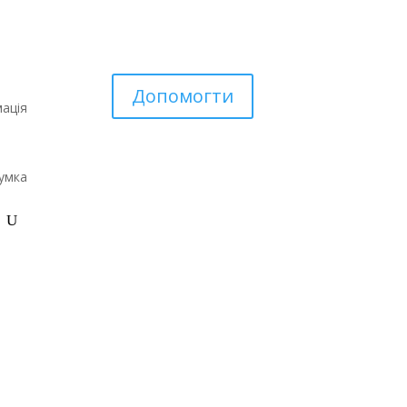
Допомогти
ація
умка