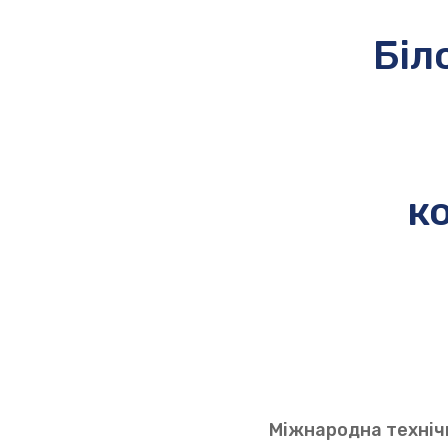
Біл
к
Міжнародна техніч