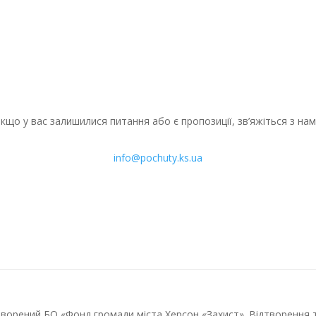
кщо у вас залишилися питання або є пропозиції, зв’яжіться з на
info@pochuty.ks.ua
творений БО «Фонд громади міста Херсон «Захист». Відтворення 