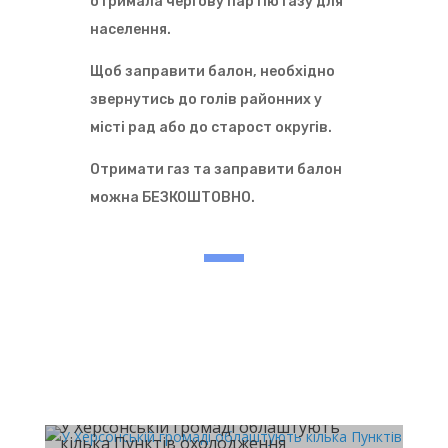
отримала чергову партію газу для
населення.
Щоб заправити балон, необхідно
звернутись до голів районних у
місті рад або до старост округів.
Отримати газ та заправити балон
можна БЕЗКОШТОВНО.
У Херсонській громаді облаштують
кілька Пунктів охолодження