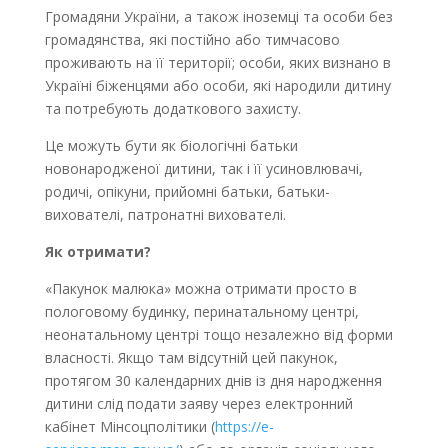
Громадяни України, а також іноземці та особи без
громадянства, які постійно або тимчасово
проживають на її території; особи, яких визнано в
Україні біженцями або особи, які народили дитину
та потребують додаткового захисту.
Це можуть бути як біологічні батьки
новонародженої дитини, так і її усиновлювачі,
родичі, опікуни, прийомні батьки, батьки-
вихователі, патронатні вихователі.
Як отримати?
«Пакунок малюка» можна отримати просто в
пологовому будинку, перинатальному центрі,
неонатальному центрі тощо незалежно від форми
власності. Якщо там відсутній цей пакунок,
протягом 30 календарних днів із дня народження
дитини слід подати заяву через електронний
кабінет Мінсоцполітики (
https://e-