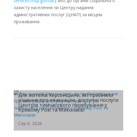
services.msp.gov.ua/
) або до органів соціального
захисту населення чи Центру надання
адміністративних послуг (ЦНАП) за місцем
проживання.
Для жителів Херсонщини, які прийняли
рішення про евакуацію, доступні послуги
Центрів тимчасового перебування у
Кривому Розі та Миколаєві
Сер 6, 2026