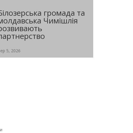
Білозерська громада та
молдавська Чимішлія
розвивають
партнерство
ер 5, 2026
Депутати провели позачергове засідання
міської ради Чимішлії (Молдова) 29...
ми