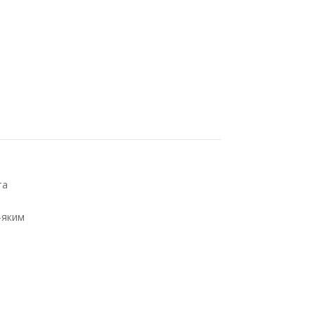
та
-яким