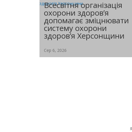
Всесвітня організація
охорони здоров’я
допомагає зміцнювати
систему охорони
здоров’я Херсонщини
Сер 6, 2026
Департамент здоров'я Херсонської ОДА
провів онлайн-нараду за участю...
Я