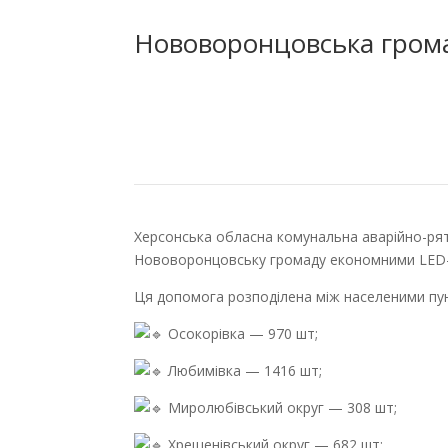
Нововоронцовська гром
Херсонська обласна комунальна аварійно-рят
Нововоронцовську громаду економними LED-л
Ця допомога розподілена між населеними пун
Осокорівка — 970 шт;
Любимівка — 1416 шт;
Миролюбівський округ — 308 шт;
Хрещенівський округ — 682 шт;