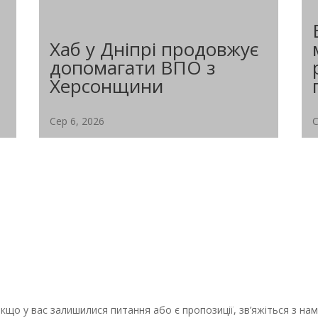
Хаб у Дніпрі продовжує
допомагати ВПО з
Херсонщини
Сер 6, 2026
С
Координаційний центр «Вільні разом» у
Дніпрі продовжує системну підтримку
ВПО...
кщо у вас залишилися питання або є пропозиції, зв’яжіться з на