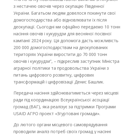
з нестачею овочів через окупацію Південної
України. Багатьом людям довелося покинути свої
домогосподарства або відновлювати їх після
деокупації. Сьогодні ми офіційно передаємо 10 тонн
насіння овочів і кукурудзи для весняної посівної
кампанії 2024 року. Ця допомога дасть можливість
200 000 домогосподарствам на деокупованих
територіях України виростити до 70 000 тонн
овочів і кукурудзи”, – підкреслив заступник Міністра
аграрної політики та продовольства України з
питань цифрового розвитку, цифрових
трансформацій і цифровізації Денис Башлик.
Передача насіння здійснюватиметься через місцеві
ради під координацією Всеукраїнської асоціації
громад (ВАГ), яка реалізує за підтримки Програми
USAID АГРО проект «Згуртовані громади».
До лютого органи місцевого самоврядування
проводили аналіз потреб своїх громад у насінні