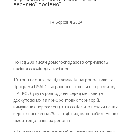
весняної посівної
14 Березня 2024
Понад 200 тисяч домогосподарств отримають
насіння овочів для посівної.
10 тонн насіння, за підтримки Мінагрополітики та
Програми USAID з аграрного і сільського розвитку
– АГРО, будуть розподілені серед мешканців
деокупованих та прифронтових територій,
вимушених переселенців та соціально незахищених
верств населення (багатодітних, малозабезпечених
сімей тощо) з інших регіонів.
«На початку повномасштабної війни ми зіткнулися