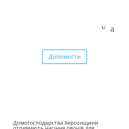
Допомогти
Домогосподарства Херсонщини
отримають насіння овочів для