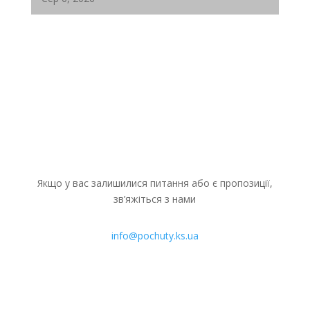
Координаційний центр «Вільні разом» у Дніпрі
продовжує системну підтримку ВПО...
Якщо у вас залишилися питання або є пропозиції,
зв’яжіться з нами
info@pochuty.ks.ua