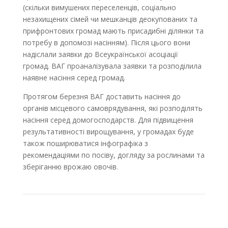
(скільки вимушених переселенців, соціально
незахищених сімей чи мешканців деокупованих та
прифронтових громад мають присадибні ділянки та
потребу в допомозі насінням). Після цього вони
надіслали заявки до Всеукраїнської асоціації
громад. ВАГ проаналізувала заявки та розподілила
наявне насіння серед громад.
Протягом березня ВАГ доставить насіння до
органів місцевого самоврядування, які розподілять
насіння серед домогосподарств. Для підвищення
результативності вирощування, у громадах буде
також поширюватися інфографіка з
рекомендаціями по посіву, догляду за рослинами та
зберіганню врожаю овочів.