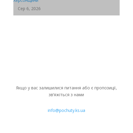
Сер 6, 2026
Координаційний центр «Вільні разом» у Дніпрі
продовжує системну підтримку ВПО...
Якщо у вас залишилися питання або є пропозиції,
зв’яжіться з нами
info@pochuty.ks.ua