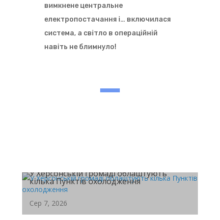
вимкнене центральне
електропостачання і… включилася
система, а світло в операційній
навіть не блимнуло!
У Херсонській громаді облаштують
кілька Пунктів охолодження
Сер 7, 2026