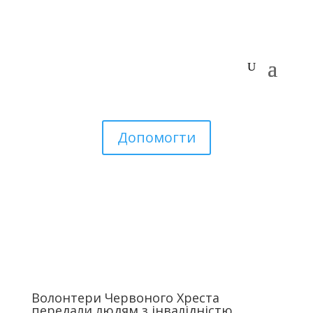
Допомогти
Волонтери Червоного Хреста
передали людям з інвалідністю