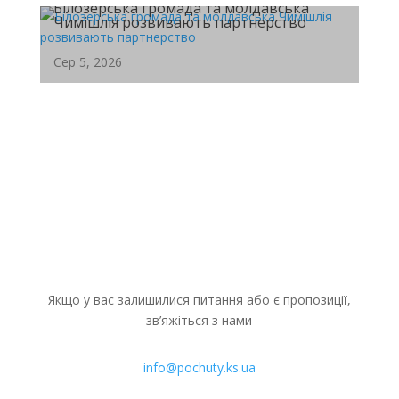
Білозерська громада та молдавська
продовжує системну підтримку ВПО...
Чимішлія розвивають партнерство
Сер 5, 2026
Депутати провели позачергове засідання
міської ради Чимішлії (Молдова) 29...
Якщо у вас залишилися питання або є пропозиції,
зв’яжіться з нами
info@pochuty.ks.ua