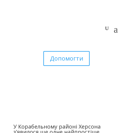
Допомогти
У Корабельному районі Херсона
з’явилося ще одне найпростіше