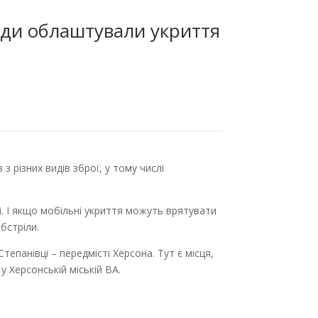
ади облаштували укриття
 різних видів зброї, у тому числі
і. І якщо мобільні укриття можуть врятувати
бстріли.
епанівці – передмісті Херсона. Тут є місця,
у Херсонській міській ВА.