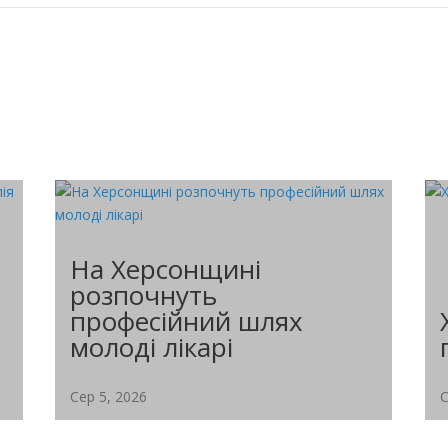
На Херсонщині
розпочнуть
професійний шлях
молоді лікарі
Сер 5, 2026
С