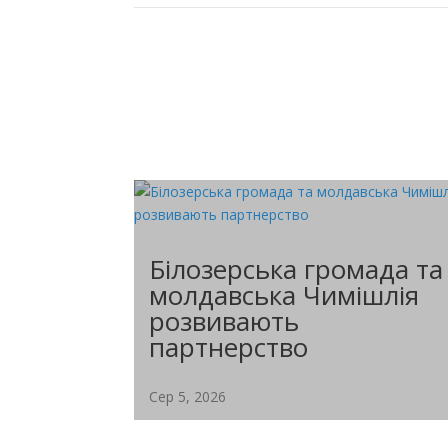
Білозерська громада та
молдавська Чимішлія
розвивають
партнерство
Сер 5, 2026