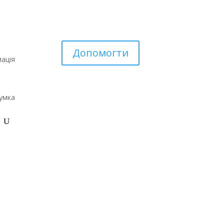
Допомогти
ація
умка