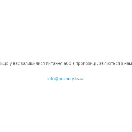
Попри щоденні російські обстріли, молоді
фахівці обирають роботу в...
кщо у вас залишилися питання або є пропозиції, зв’яжіться з на
info@pochuty.ks.ua