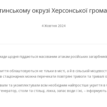
тинському окрузі Херсонської гром
4 Жовтня 2024
ади щодня піддаються масованим атакам російських загарбників з
ття облаштовуються не тільки в місті, а й в сільській місцевост
то в стаціонарних можна перечекати повітряні тривоги та тривалі о
вали та укомплектували всім необхідним найпростіше укриття в Ст
нератор, столи та стільці, ліжка, запас води і їжі, – інформують 