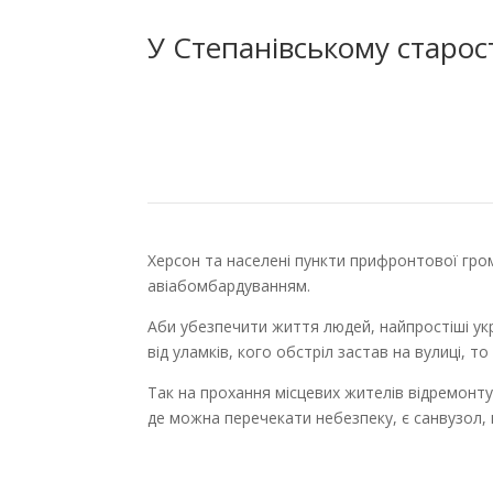
У Степанівському старос
Херсон та населені пункти прифронтової гром
авіабомбардуванням.
Аби убезпечити життя людей, найпростіші укри
від уламків, кого обстріл застав на вулиці, 
Так на прохання місцевих жителів відремонту
де можна перечекати небезпеку, є санвузол, ге