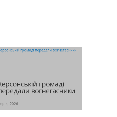
Херсонській громаді
передали вогнегасники
ер 4, 2026