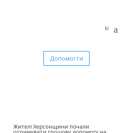
Допомогти
Жителі Херсонщини почали
отримувати грошову допомогу на