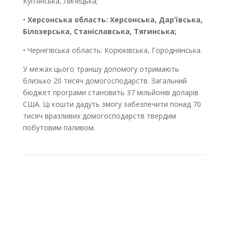
Куп’янська, Липецька;
•
Херсонська область: Херсонська, Дар’ївська,
Білозерська, Станіславська, Тягинська;
• Чернігівська область: Корюківська, Городнянська.
У межах цього траншу допомогу отримають
близько 20 тисяч домогосподарств. Загальний
бюджет програми становить 37 мільйонів доларів
США. Ці кошти дадуть змогу забезпечити понад 70
тисяч вразливих домогосподарств твердим
побутовим паливом.