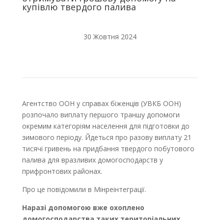
купівлю твердого палива
30 Жовтня 2024
Агентство ООН у справах біженців (УВКБ ООН)
розпочало виплату першого траншу допомоги
окремим категоріям населення для підготовки до
зимового періоду. Йдеться про разову виплату 21
тисячі гривень на придбання твердого побутового
палива для вразливих домогосподарств у
прифронтових районах.
Про це повідомили в Мінреінтеграції.
Наразі допомогою вже охоплено
домогосподарства таких територіальних