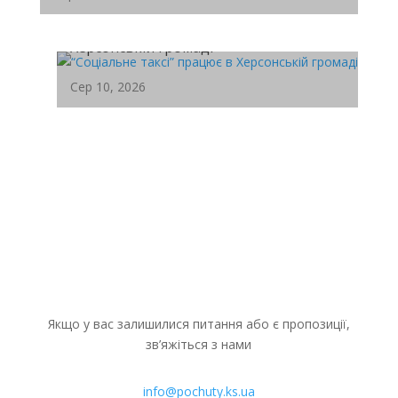
“Соціальне таксі” працює в
Служба у справах дітей Херсонської міської
Херсонській громаді
ради продовжує працювати над...
Сер 10, 2026
Попри щоденні виклики воєнного часу, у
Херсонській громаді продовжує
працювати...
Якщо у вас залишилися питання або є пропозиції,
зв’яжіться з нами
info@pochuty.ks.ua