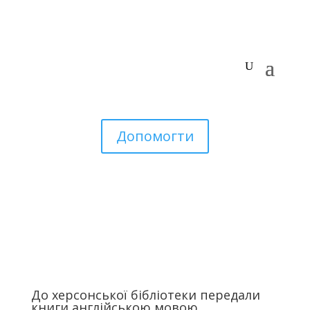
Допомогти
До херсонської бібліотеки передали
книги англійською мовою