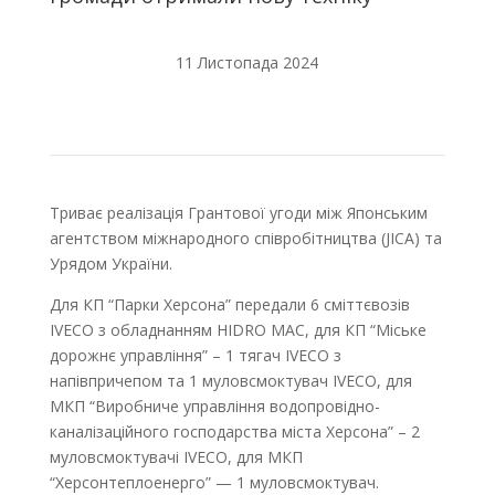
11 Листопада 2024
Триває реалізація Грантової угоди між Японським
агентством міжнародного співробітництва (JICA) та
Урядом України.
Для КП “Парки Херсона” передали 6 сміттєвозів
IVECO з обладнанням HIDRO MAC, для КП “Міське
дорожнє управління” – 1 тягач IVECO з
напівпричепом та 1 муловсмоктувач IVECO, для
МКП “Виробниче управління водопровідно-
каналізаційного господарства міста Херсона” – 2
муловсмоктувачі IVECO, для МКП
“Херсонтеплоенерго” — 1 муловсмоктувач.