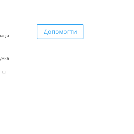
Допомогти
ація
умка