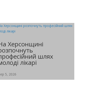
На Херсонщині
розпочнуть
професійний шлях
молоді лікарі
ер 5, 2026
Попри щоденні російські обстріли, молоді
фахівці обирають роботу в...