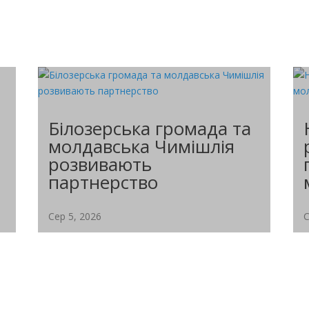
Білозерська громада та
молдавська Чимішлія
розвивають
партнерство
Сер 5, 2026
С
Депутати провели позачергове засідання
міської ради Чимішлії (Молдова) 29...