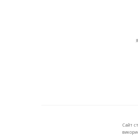
Я
Сайт с
викори