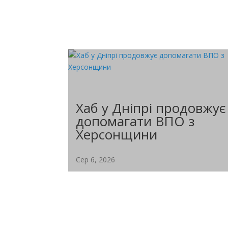
Хаб у Дніпрі продовжує
допомагати ВПО з
Херсонщини
Сер 6, 2026
Координаційний центр «Вільні разом» у
Дніпрі продовжує системну підтримку
ВПО...