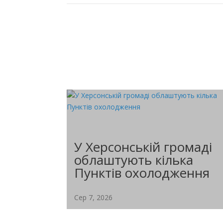
У Херсонській громаді
облаштують кілька
Пунктів охолодження
Сер 7, 2026