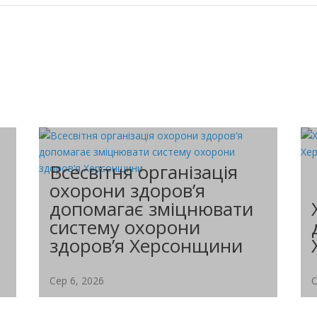
Всесвітня організація
охорони здоров’я
допомагає зміцнювати
систему охорони
здоров’я Херсонщини
Сер 6, 2026
С