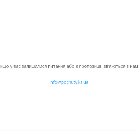
Департамент здоров'я Херсонської ОДА
провів онлайн-нараду за участю...
кщо у вас залишилися питання або є пропозиції, зв’яжіться з на
info@pochuty.ks.ua