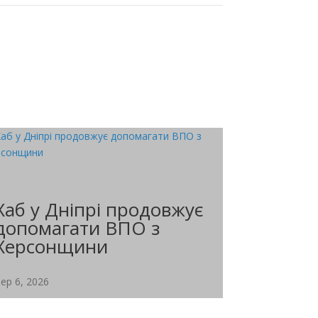
Хаб у Дніпрі продовжує
допомагати ВПО з
Херсонщини
ер 6, 2026