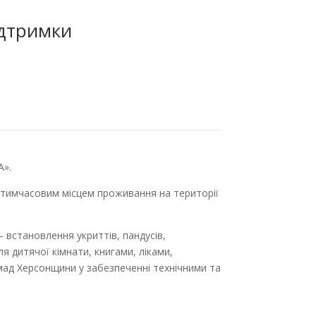
ідтримки
А».
 тимчасовим місцем проживання на території
 встановлення укриттів, пандусів,
я дитячої кімнати, книгами, ліками,
мад Херсонщини у забезпеченні технічними та