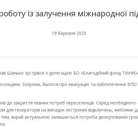
оботу із залучення міжнародної п
19 Березня 2025
лав Шанько зустрівся з делегацією БО «Благодійний фонд TIM4Ю
рсонщини. Зокрема, йшлося про евакуацію та забезпечення ВПО
ів до закриття певних потреб переселенців. Cеред необхідного –
ом для генераторів на випадок екстрених відключень, меблями дл
з тим, вкрай актуальною залишається потреба деокупованих гро
тю.