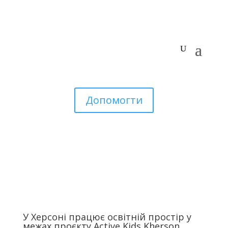
Допомогти
У Херсоні працює освітній простір у
межах проєкту Active Kids Kherson