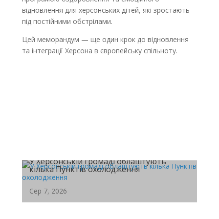
відновлення для херсонських дітей, які зростають
під постійними обстрілами.
Цей меморандум — ще один крок до відновлення
та інтеграції Херсона в європейську спільноту.
У Херсонській громаді облаштують
кілька Пунктів охолодження
Сер 7, 2026
У Херсонській громаді на базі дев'яти Пунктів