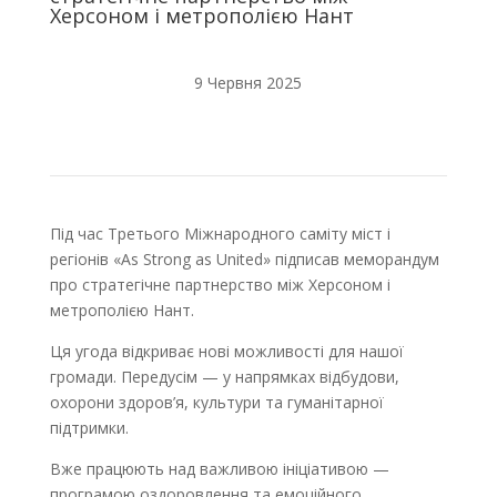
Херсоном і метрополією Нант
9 Червня 2025
Під час Третього Міжнародного саміту міст і
регіонів «As Strong as United» підписав меморандум
про стратегічне партнерство між Херсоном і
метрополією Нант.
Ця угода відкриває нові можливості для нашої
громади. Передусім — у напрямках відбудови,
охорони здоров’я, культури та гуманітарної
підтримки.
Вже працюють над важливою ініціативою —
програмою оздоровлення та емоційного