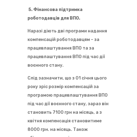
а
с
т
ц
ь
ь
і
к
о
5. Фінансова підтримка
й
и
т
роботодавців для ВПО.
н
м
р
и
п
и
й
е
м
Наразі діють дві програми надання
н
н
а
о
с
т
компенсацій роботодавцям – за
м
і
и
працевлаштування ВПО та за
е
о
п
р
н
о
працевлаштування ВПО під час дії
о
е
д
б
р
а
воєнного стану.
л
а
т
і
м
к
к
з
о
Слід зазначити, що з 01 січня цього
о
а
в
року зріс розмір компенсацій за
в
к
и
о
о
й
програмою працевлаштування ВПО
ї
р
к
к
д
о
під час дії воєнного стану, зараз він
а
о
д
р
н
з
становить 7100 грн на місяць, а з
т
о
а
квітня компенсація становитиме
к
м
с
и
п
п
8000 грн. на місяць. Також
п
р
р