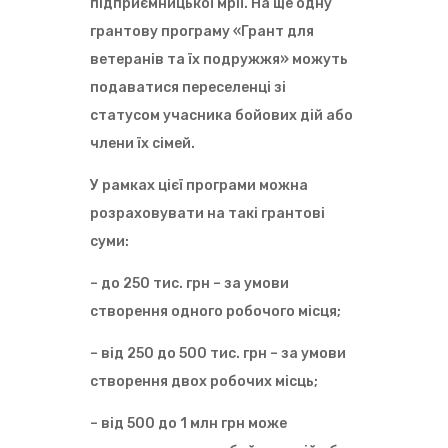
підприємницької мрії. На ще одну
грантову програму «Грант для
ветеранів та їх подружжя» можуть
подаватися переселенці зі
У
статусом учасника бойових дій або
з
а
члени їх сімей.
с
т
У рамках цієї програми можна
о
с
розраховувати на такі грантові
у
н
суми:
к
у
– до 250 тис. грн – за умови
«
Д
створення одного робочого місця;
і
я
»
– від 250 до 500 тис. грн – за умови
з
створення двох робочих місць;
’
я
в
– від 500 до 1 млн грн може
и