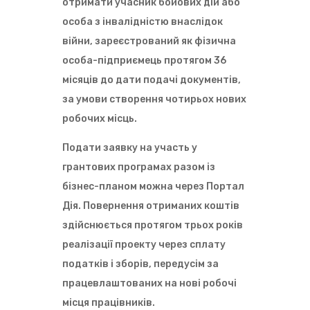
л
отримати учасник бойових дій або
а
с
особа з інвалідністю внаслідок
я
війни, зареєстрований як фізична
м
о
У
особа-підприємець протягом 36
ж
к
л
р
місяців до дати подачі документів,
и
а
в
ї
за умови створення чотирьох нових
і
н
робочих місць.
с
ц
т
і
ь
з
Подати заявку на участь у
о
а
ф
к
грантових програмах разом із
о
о
бізнес-планом можна через Портал
р
р
м
д
Дія. Повернення отриманих коштів
и
о
т
Я
н
здійснюється протягом трьох років
и
к
о
р
у
м
реалізації проекту через сплату
е
к
з
податків і зборів, передусім за
є
р
м
с
а
о
працевлаштованих на нові робочі
т
ї
ж
р
н
у
місця працівників.