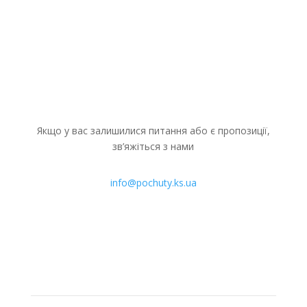
31 липня
31 липня
31 
2026
2026
202
Джерело:
Джерело:
Дже
Омбудсман
Омбудсман
МЗ
України
України
Мін
Його
Якщо ви
зак
також
тимчасово
спр
називають
перебуваєте
Укр
Якщо у вас залишилися питання або є пропозиції,
РНОКПП
за...
спіл
зв’яжіться з нами
або...
info@pochuty.ks.ua