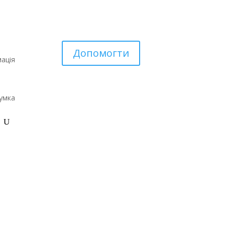
Допомогти
ація
умка