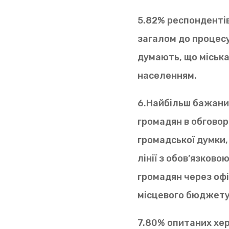
5.82% респонденті
загалом до процесу
думають, що міська
населенням.
6.Найбільш бажаним
громадян в обговор
громадської думки,
лінії з обов’язково
громадян через офі
місцевого бюджету
7.80% опитаних хер