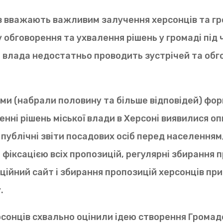
в вважають важливим залучення херсонців та гр
 обговорення та ухвалення рішень у громаді під ч
 влада недостатньо проводить зустрічей та обг
и (набрали половину та більше відповідей) фор
енні рішень міської влади в Херсоні виявилися о
 публічні звіти посадових осіб перед населенням
ю фіксацією всіх пропозицій, регулярні збирання 
ційний сайт і збирання пропозицій херсонців пр
.
сонців схвально оцінили ідею створення Громад