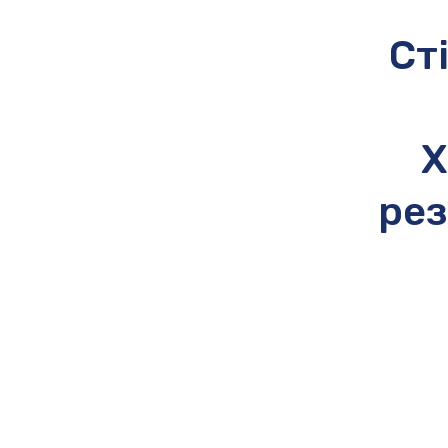
Ст
Х
рез