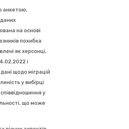
ю анкетою,
 даних
ована на основі
казників похибка
влені як херсонці,
24.02.2022 і
 дані щодо міграцій
леність у вибірці
 співвідношення у
альності, що може