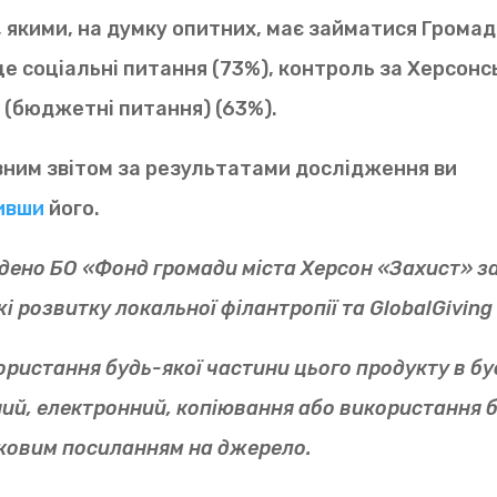
, якими, на думку опитних, має займатися Грома
це соціальні питання (73%), контроль за Херсон
 (бюджетні питання) (63%).
вним звітом за результатами дослідження ви
ивши
його.
дено БО «Фонд громади міста Херсон «Захист» з
і розвитку локальної філантропії та GlobalGiving
ористання будь-якої частини цього продукту в б
ий, електронний, копіювання або використання 
зковим посиланням на джерело.