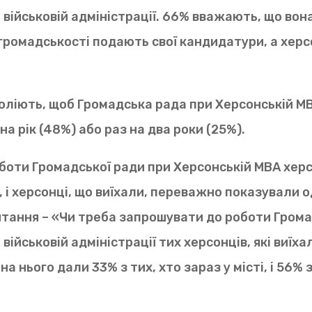
й військовій адміністрації. 66% вважають, що во
громадськості подають свої кандидатури, а херс
оліють, щоб Громадська рада при Херсонській М
а рік (48%) або раз на два роки (25%).
оботи Громадської ради при Херсонській МВА херсо
, і херсонці, що виїхали, переважно показували 
тання – «Чи треба запрошувати до роботи Грома
 військовій адміністрації тих херсонців, які виїх
а нього дали 33% з тих, хто зараз у місті, і 56% з