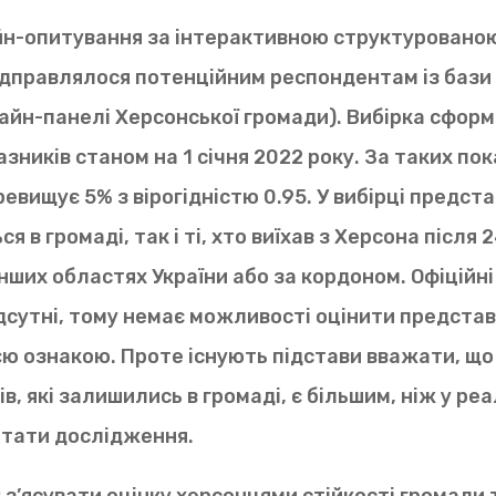
н-опитування за інтерактивною структуровано
ідправлялося потенційним респондентам із бази
айн-панелі Херсонської громади). Вибірка сформ
зників станом на 1 січня 2022 року. За таких по
вищує 5% з вірогідністю 0.95. У вибірці предста
я в громаді, так і ті, хто виїхав з Херсона після 
нших областях України або за кордоном. Офіційні
ідсутні, тому немає можливості оцінити представ
єю ознакою. Проте існують підстави вважати, що
в, які залишились в громаді, є більшим, ніж у ре
ьтати дослідження.