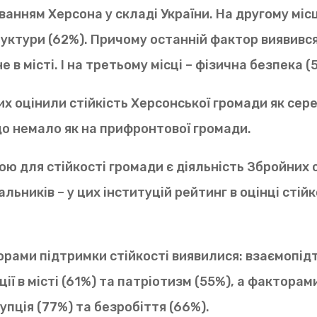
ванням Херсона у складі України. На другому місц
уктури (62%). Причому останній фактор виявивс
е в місті. І на третьому місці – фізична безпека (
х оцінили стійкість Херсонської громади як сере
о немало як на прифронтової громади.
ю для стійкості громади є діяльність Збройних с
льників – у цих інституцій рейтинг в оцінці стій
рами підтримки стійкості виявилися: взаємопід
ії в місті (61%) та патріотизм (55%), а фактора
упція (77%) та безробіття (66%).