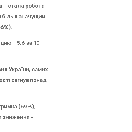
і – стала робота
я більш значущим
56%).
дню – 5,6 за 10-
ил України, самих
кості сягнув понад
тримка (69%),
ми зниження –