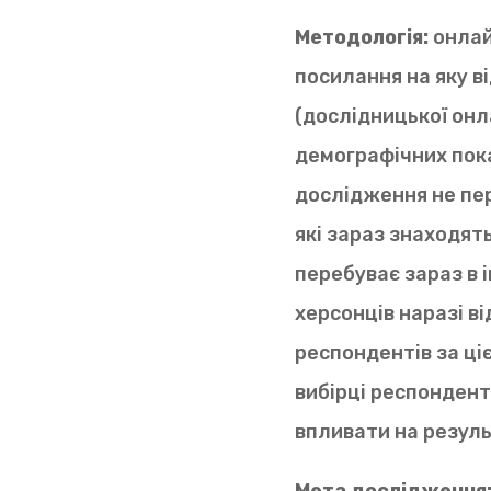
Методологія:
онлай
посилання на яку в
(дослідницької онл
демографічних пока
дослідження не пере
які зараз знаходятьс
перебуває зараз в і
херсонців наразі в
респондентів за ці
вибірці респонденті
впливати на резул