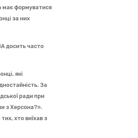
на має формуватися
онці за них
ВА досить часто
нці, які
одностайність. За
дської ради при
али з Херсона?».
 тих, хто виїхав з