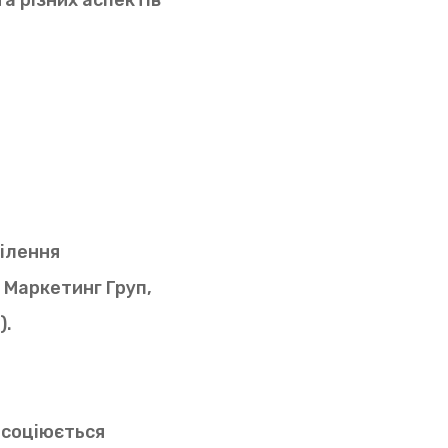
та різних аспектів
ілення
ж Маркетинг Груп,
).
асоціюється