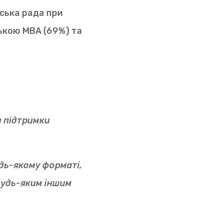
дська рада при
ською МВА (69%) та
а підтримки
удь-якому форматі,
будь-яким іншим