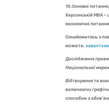
10.Основні питання
Херсонській МВА – 
економічні питання
Ознайомитись з по
можете,
завантаж
Дослідження прове
Національної мереж
Відтворення та вик
включаючи графічн
способом з обов’я