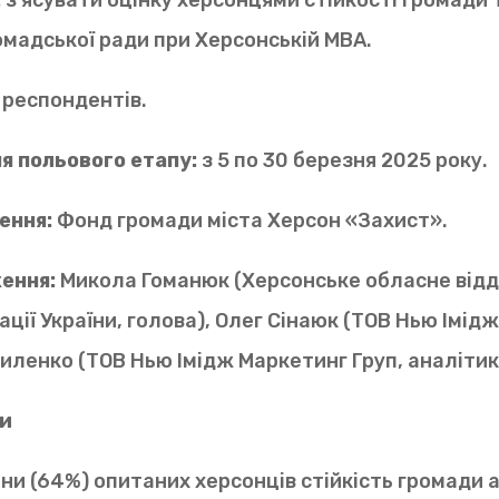
:
з’ясувати оцінку херсонцями стійкості громади 
мадської ради при Херсонській МВА.
 респондентів.
я польового етапу:
з 5 по 30 березня 2025 року.
ення:
Фонд громади міста Херсон «Захист».
ення:
Микола Гоманюк (Херсонське обласне відд
ації України, голова), Олег Сінаюк (ТОВ Нью Імід
ниленко (ТОВ Нью Імідж Маркетинг Груп, аналітик
ти
ини (64%) опитаних херсонців стійкість громади 