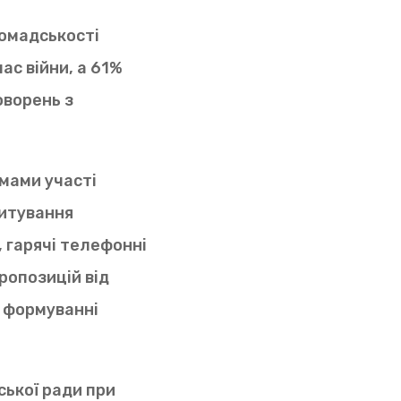
омадськості
ас війни, а 61%
оворень з
мами участі
питування
, гарячі телефонні
пропозицій від
и формуванні
ської ради при