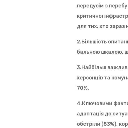
передусім з перебу
критичної інфрастр
для тих, хто зараз н
2.Більшість опитани
бальною шкалою, щ
3.Найбільш важливо
херсонців та комуна
70%.
4.Ключовими факто
адаптація до ситуац
обстріли (83%), кор