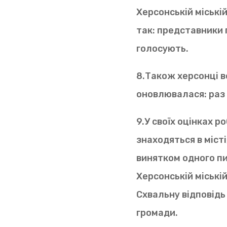
Херсонській міські
так: представники 
голосують.
8.Також херсонці в
оновлювалася: раз н
9.У своїх оцінках р
знаходяться в місті
винятком одного пи
Херсонській міській
Схвальну відповідь н
громади.