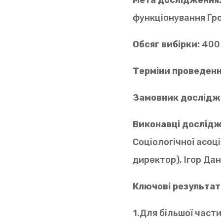
Мета дослідження
функціонування Гро
Обсяг вибірки:
400
Терміни проведенн
Замовник дослідж
Виконавці дослідж
Соціологічної асоці
директор), Ігор Да
Ключові результа
1.Для більшої част